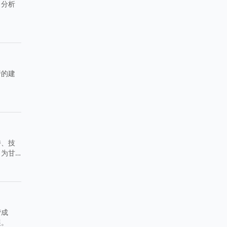
，分析
行的建
持、技
，为甘
营成
展。