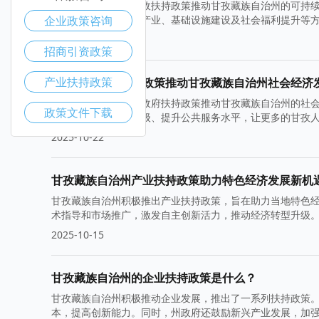
本文探讨如何通过财政扶持政策推动甘孜藏族自治州的可持
企业政策咨询
财政支持在推动绿色产业、基础设施建设及社会福利提升等
2025-10-29
招商引资政策
产业扶持政策
如何利用政府扶持政策推动甘孜藏族自治州社会经济
本文探讨了如何利用政府扶持政策推动甘孜藏族自治州的社
政策文件下载
议，旨在促进产业升级、提升公共服务水平，让更多的甘孜
2025-10-22
甘孜藏族自治州产业扶持政策助力特色经济发展新机
甘孜藏族自治州积极推出产业扶持政策，旨在助力当地特色
术指导和市场推广，激发自主创新活力，推动经济转型升级
孜的可持续发展注入新动力。
2025-10-15
甘孜藏族自治州的企业扶持政策是什么？
甘孜藏族自治州积极推动企业发展，推出了一系列扶持政策
本，提高创新能力。同时，州政府还鼓励新兴产业发展，加