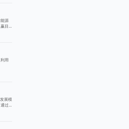
洁能源
双赢目
效利用
体发展模
。通过
形成具