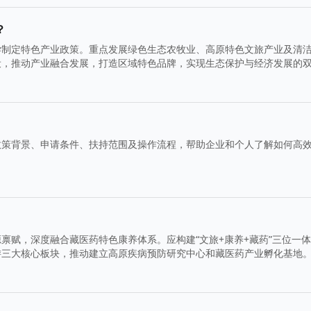
？
学制定特色产业政策。重点发展绿色生态农牧业、高原特色文旅产业及清
设，推动产业融合发展，打造区域特色品牌，实现生态保护与经济发展的
政策背景、申请条件、扶持范围及操作流程，帮助企业和个人了解如何高
禀赋，深度融合藏医药特色康养体系。应构建“文旅+康养+藏药”三位一
游三大核心板块，推动建立高原疾病预防研究中心和藏医药产业孵化基地
色健康产业园区，完善交通医疗等基础设施配套，建立跨部门协同机制，